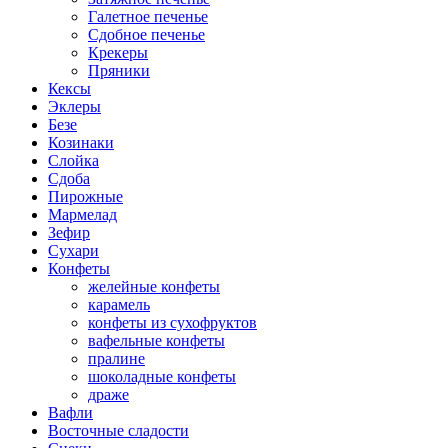
Галетное печенье
Сдобное печенье
Крекеры
Пряники
Кексы
Эклеры
Безе
Козинаки
Слойка
Сдоба
Пирожные
Мармелад
Зефир
Сухари
Конфеты
желейные конфеты
карамель
конфеты из сухофруктов
вафельные конфеты
пралине
шоколадные конфеты
драже
Вафли
Восточные сладости