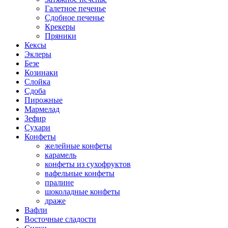
Галетное печенье
Сдобное печенье
Крекеры
Пряники
Кексы
Эклеры
Безе
Козинаки
Слойка
Сдоба
Пирожные
Мармелад
Зефир
Сухари
Конфеты
желейные конфеты
карамель
конфеты из сухофруктов
вафельные конфеты
пралине
шоколадные конфеты
драже
Вафли
Восточные сладости