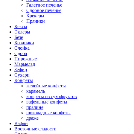
Галетное печенье
Сдобное печенье
Крекеры
Пряники
Кексы
Эклеры
Безе
Козинаки
Слойка
Сдоба
Пирожные
Мармелад
Зефир
Сухари
Конфеты
желейные конфеты
карамель
конфеты из сухофруктов
вафельные конфеты
пралине
шоколадные конфеты
драже
Вафли
Восточные сладости