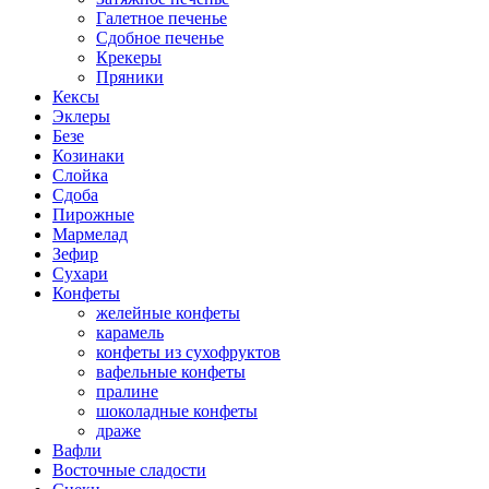
Галетное печенье
Сдобное печенье
Крекеры
Пряники
Кексы
Эклеры
Безе
Козинаки
Слойка
Сдоба
Пирожные
Мармелад
Зефир
Сухари
Конфеты
желейные конфеты
карамель
конфеты из сухофруктов
вафельные конфеты
пралине
шоколадные конфеты
драже
Вафли
Восточные сладости