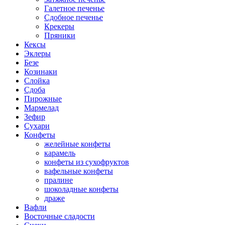
Галетное печенье
Сдобное печенье
Крекеры
Пряники
Кексы
Эклеры
Безе
Козинаки
Слойка
Сдоба
Пирожные
Мармелад
Зефир
Сухари
Конфеты
желейные конфеты
карамель
конфеты из сухофруктов
вафельные конфеты
пралине
шоколадные конфеты
драже
Вафли
Восточные сладости