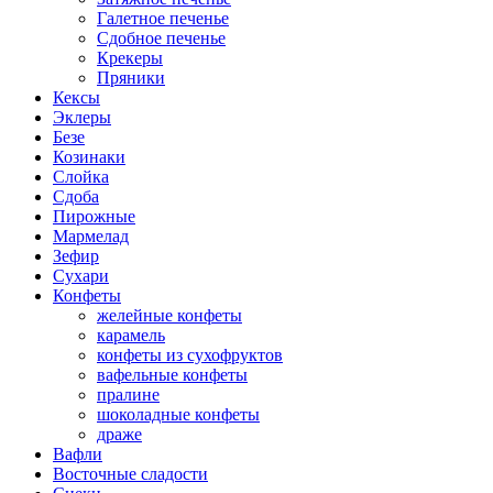
Галетное печенье
Сдобное печенье
Крекеры
Пряники
Кексы
Эклеры
Безе
Козинаки
Слойка
Сдоба
Пирожные
Мармелад
Зефир
Сухари
Конфеты
желейные конфеты
карамель
конфеты из сухофруктов
вафельные конфеты
пралине
шоколадные конфеты
драже
Вафли
Восточные сладости