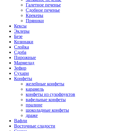
Галетное печенье
Сдобное печенье
Крекеры
Пряники
Кексы
Эклеры
Безе
Козинаки
Слойка
Сдоба
Пирожные
Мармелад
Зефир
Сухари
Конфеты
желейные конфеты
карамель
конфеты из сухофруктов
вафельные конфеты
пралине
шоколадные конфеты
драже
Вафли
Восточные сладости