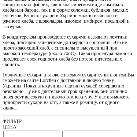
кондитерских фабрик, как в классическом виде ломтиков
хлеба или батона, так и в форме соломки, бубликов, мелких
кусочков. Купить сухари в Украине можно из белого и
ржаного хлеба, с шоколадом, изюмом, имбирем, посыпкой и
глазурью.
В кондитерском производстве сухарями называют ломтики
хлеба, повторно запеченные до твердого состояния. Это не
просто засохший хлеб, а специально высушенный при
высокой температуре (около 70оС). Такая процедура намного
продлевает срок годности хлеба без потери питательных
свойств.
Горчичные сухари, а также с изюмом сухари купить оптом Вы
сможете на сайте Lorchen с доставкой в любую точку
Украины. Покупать крупные партии сухарей совершенно
безопасно – у них длительный срок хранения, они отлично
переносят высокую и низкую температуру. У нас вы можете
приобрести сухари на опт, а также в розницу, от одного
ящика.
ФИЛЬТР
ЦЕНА