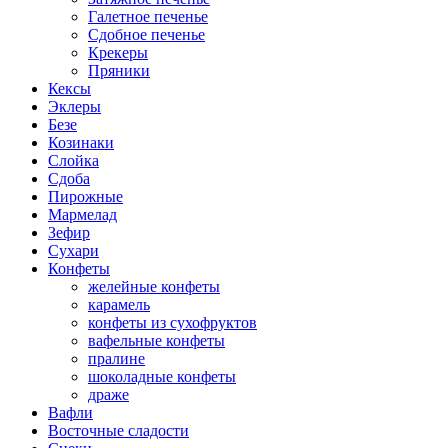
Галетное печенье
Сдобное печенье
Крекеры
Пряники
Кексы
Эклеры
Безе
Козинаки
Слойка
Сдоба
Пирожные
Мармелад
Зефир
Сухари
Конфеты
желейные конфеты
карамель
конфеты из сухофруктов
вафельные конфеты
пралине
шоколадные конфеты
драже
Вафли
Восточные сладости