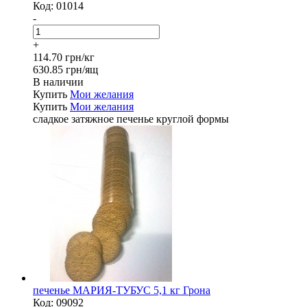
Код:
01014
-
+
114.70 грн/кг
630.85 грн/ящ
В наличии
Купить
Мои желания
Купить
Мои желания
сладкое затяжное печенье круглой формы
печенье МАРИЯ-ТУБУС 5,1 кг Грона
Код:
09092