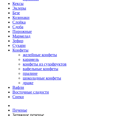
Кексы
Эклеры
Безе
Козинаки
Слойка
Сдоба
Пирожные
Мармелад
Зефир
Сухари
Конфеты
желейные конфеты
карамель
конфеты из сухофруктов
вафельные конфеты
пралине
шоколадные конфеты
драже
Вафли
Восточные сладости
Снеки
Печенье
Затяжное печенье