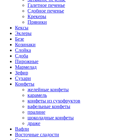
Галетное печенье
Сдобное печенье
Крекеры
Пряники
Кексы
Эклеры
Безе
Козинаки
Слойка
Сдоба
Пирожные
Мармелад
Зефир
Сухари
Конфеты
желейные конфеты
карамель
конфеты из сухофруктов
вафельные конфеты
пралине
шоколадные конфеты
драже
Вафли
Восточные сладости