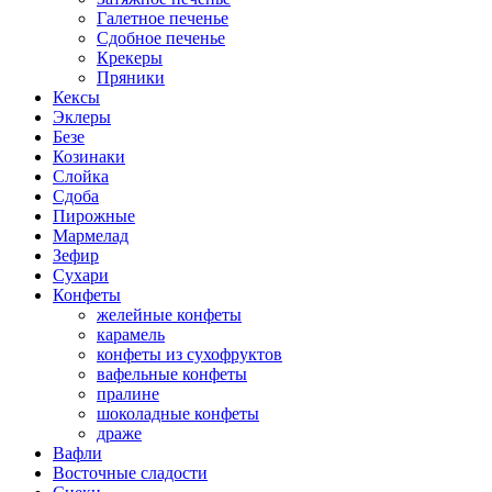
Галетное печенье
Сдобное печенье
Крекеры
Пряники
Кексы
Эклеры
Безе
Козинаки
Слойка
Сдоба
Пирожные
Мармелад
Зефир
Сухари
Конфеты
желейные конфеты
карамель
конфеты из сухофруктов
вафельные конфеты
пралине
шоколадные конфеты
драже
Вафли
Восточные сладости