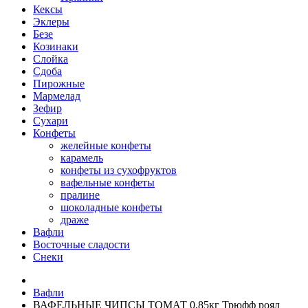
Кексы
Эклеры
Безе
Козинаки
Слойка
Сдоба
Пирожные
Мармелад
Зефир
Сухари
Конфеты
желейные конфеты
карамель
конфеты из сухофруктов
вафельные конфеты
пралине
шоколадные конфеты
драже
Вафли
Восточные сладости
Снеки
Вафли
ВАФЕЛЬНЫЕ ЧИПСЫ ТОМАТ 0,85кг Трюфф роял