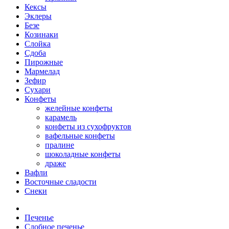
Кексы
Эклеры
Безе
Козинаки
Слойка
Сдоба
Пирожные
Мармелад
Зефир
Сухари
Конфеты
желейные конфеты
карамель
конфеты из сухофруктов
вафельные конфеты
пралине
шоколадные конфеты
драже
Вафли
Восточные сладости
Снеки
Печенье
Сдобное печенье