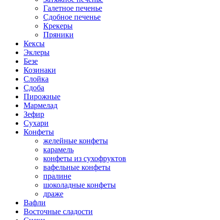
Галетное печенье
Сдобное печенье
Крекеры
Пряники
Кексы
Эклеры
Безе
Козинаки
Слойка
Сдоба
Пирожные
Мармелад
Зефир
Сухари
Конфеты
желейные конфеты
карамель
конфеты из сухофруктов
вафельные конфеты
пралине
шоколадные конфеты
драже
Вафли
Восточные сладости