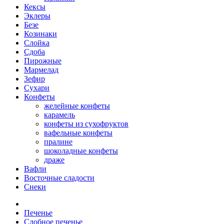
Кексы
Эклеры
Безе
Козинаки
Слойка
Сдоба
Пирожные
Мармелад
Зефир
Сухари
Конфеты
желейные конфеты
карамель
конфеты из сухофруктов
вафельные конфеты
пралине
шоколадные конфеты
драже
Вафли
Восточные сладости
Снеки
Печенье
Сдобное печенье